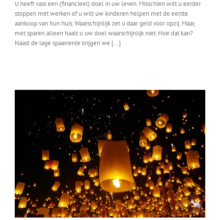
U heeft vast een (financieel) doel in uw leven. Misschien wilt u eerder
stoppen met werken of u wilt uw kinderen helpen met de eerste
aankoop van hun huis. Waarschijnlijk zet u daar geld voor opzij. Maar,
met sparen alleen haalt u uw doel waarschijnlijk niet. Hoe dat kan?
Naast de lage spaarrente krijgen we [...]