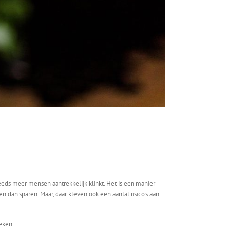
teeds meer mensen aantrekkelijk klinkt. Het is een manier
an sparen. Maar, daar kleven ook een aantal risico’s aan.
eken.