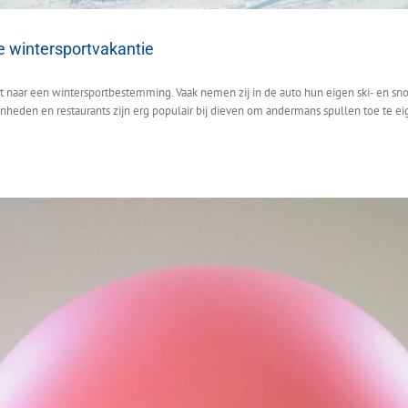
de wintersportvakantie
it naar een wintersportbestemming. Vaak nemen zij in de auto hun eigen ski- en 
enheden en restaurants zijn erg populair bij dieven om andermans spullen toe te eig