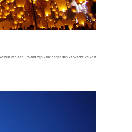
osten van een uitvaart zijn vaak hoger dan verwacht. Zo kost