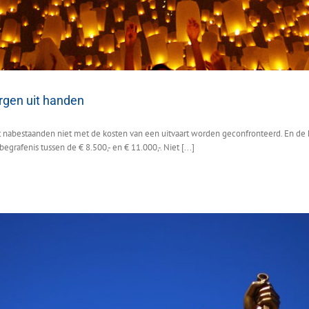
rgen uit handen
t nabestaanden niet met de kosten van een uitvaart worden geconfronteerd. En de k
egrafenis tussen de € 8.500,- en € 11.000,-. Niet [...]