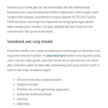
Binnen nu en twee jaar zal het merendeel van de Nederlandse
bedrijven een cyberverzekering hebben afgesloten. Niet zo gek, want
volgens het onlangs verschenen Europol rapport IOCTA 2017 zullen
MKB-bedrijven vanwege hun beperkte beveiligingsbudget steeds
vaker aangevallen worden. Europol spreekt van een “explosie van
ransomware” die op de markt komt.
Verzekerd, een zorg minder
Misschien heeft u een cyberverzekering al overwogen en besloten hier
nog even mee te wachten. In
onze brochure
hebben wij nog eens alles
voor u op een rijtje gezet. Lees het vooral op uw gemak door en weet
dat u met een cyber en data risks verzekering een zorg minder heeft. U
bent in één klap verzekerd tegen:
Omzetverlies door cyberaanvallen
Systeeminbraak
Diefstal van privacygevoelige gegevens
Gehackte telefooncentrale
Hacking
Afpersing