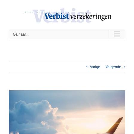
Ga
naar
inhoud
Ga naar...
Vorige
Volgende
Bekijk
grotere
afbeelding