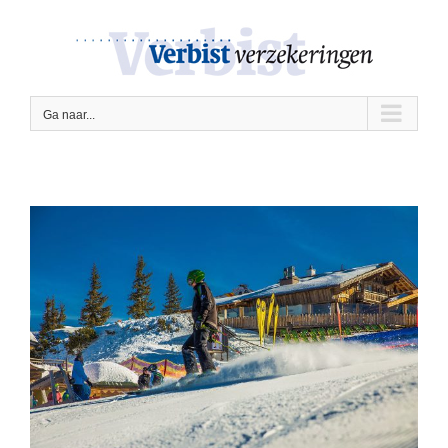
Ga
naar
inhoud
Ga naar...