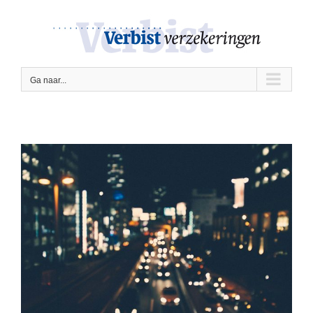
Ga
naar
inhoud
Ga naar...