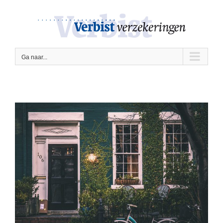
Ga
naar
inhoud
Ga naar...