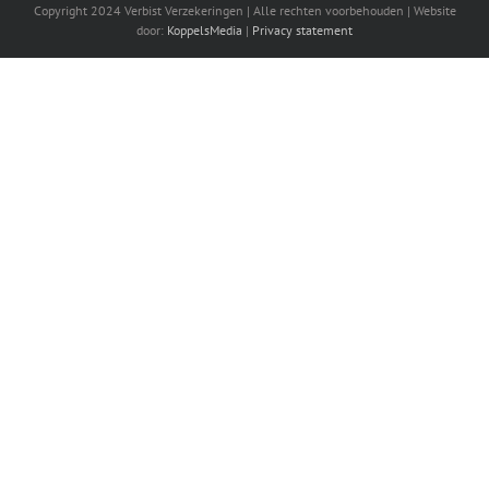
Copyright 2024 Verbist Verzekeringen | Alle rechten voorbehouden | Website
door:
KoppelsMedia
|
Privacy statement