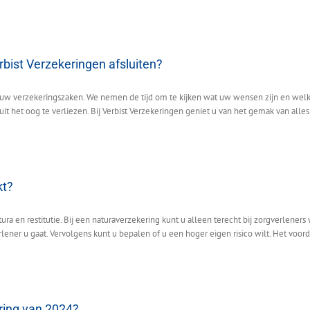
bist Verzekeringen afsluiten?
l uw verzekeringszaken. We nemen de tijd om te kijken wat uw wensen zijn en welk
 het oog te verliezen. Bij Verbist Verzekeringen geniet u van het gemak van alles 
kt?
a en restitutie. Bij een naturaverzekering kunt u alleen terecht bij zorgverleners
ener u gaat. Vervolgens kunt u bepalen of u een hoger eigen risico wilt. Het voordee
ering van 2024?