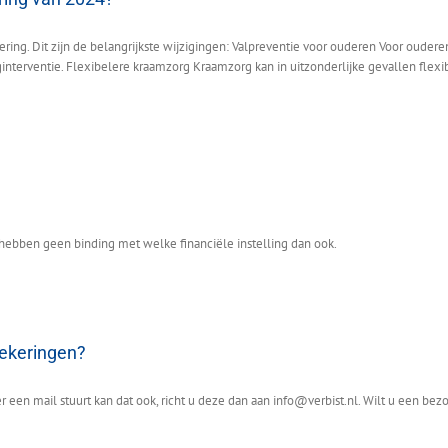
kering. Dit zijn de belangrijkste wijzigingen: Valpreventie voor ouderen Voor oud
nterventie. Flexibelere kraamzorg Kraamzorg kan in uitzonderlijke gevallen flexib
 hebben geen binding met welke financiële instelling dan ook.
zekeringen?
 een mail stuurt kan dat ook, richt u deze dan aan info@verbist.nl. Wilt u een be