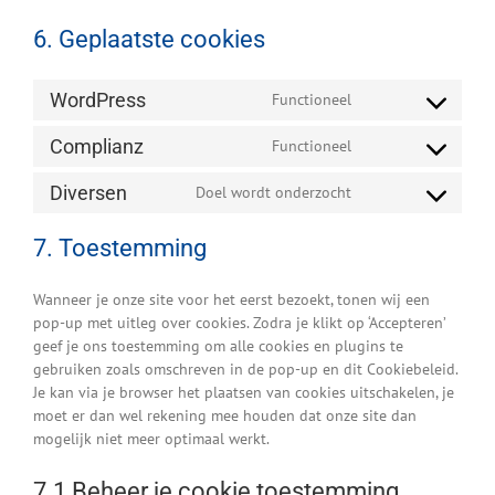
6. Geplaatste cookies
WordPress
Functioneel
Consent
to
Complianz
Functioneel
service
Consent
wordpress
to
Diversen
Doel wordt onderzocht
service
Consent
complianz
to
7. Toestemming
service
diversen
Wanneer je onze site voor het eerst bezoekt, tonen wij een
pop-up met uitleg over cookies. Zodra je klikt op ‘Accepteren’
geef je ons toestemming om alle cookies en plugins te
gebruiken zoals omschreven in de pop-up en dit Cookiebeleid.
Je kan via je browser het plaatsen van cookies uitschakelen, je
moet er dan wel rekening mee houden dat onze site dan
mogelijk niet meer optimaal werkt.
7.1 Beheer je cookie toestemming